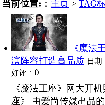
当前位置:
：
主页
>
TAG
《魔法王
演阵容打造高品质
日期
0
好评：
《魔法王座》网大开机
座》 由爱尚传媒出品