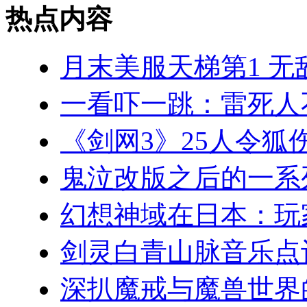
热点内容
月末美服天梯第1 无
一看吓一跳：雷死人
《剑网3》25人令狐
鬼泣改版之后的一系
幻想神域在日本：玩
剑灵白青山脉音乐点
深扒魔戒与魔兽世界