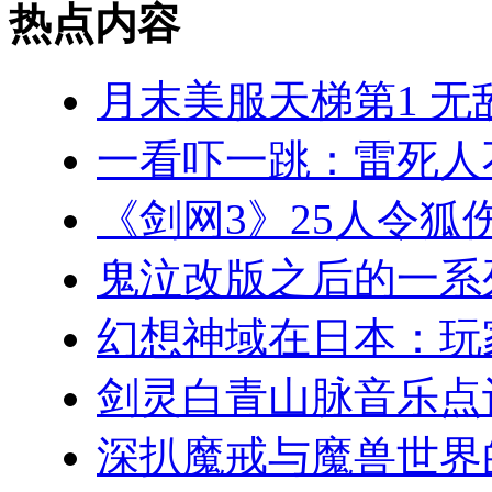
热点内容
月末美服天梯第1 无
一看吓一跳：雷死人
《剑网3》25人令狐
鬼泣改版之后的一系
幻想神域在日本：玩
剑灵白青山脉音乐点
深扒魔戒与魔兽世界