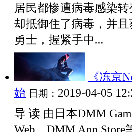
居民都惨遭病毒感染转
却抵御住了病毒，并且
勇士，握紧手中...
《冻京N
始
2019-04-05 12
日期：
导 读 由日本DMM Ga
Web．DMM App S