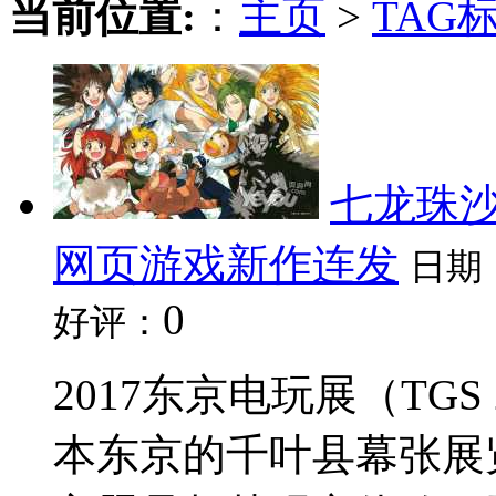
当前位置:
：
主页
>
TAG
七龙珠沙
网页游戏新作连发
日期
0
好评：
2017东京电玩展（TGS
本东京的千叶县幕张展