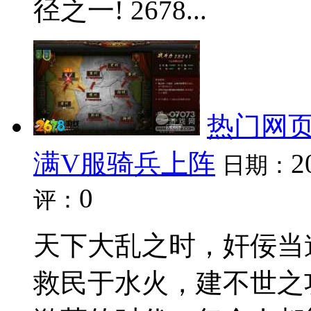
径之一! 2678...
热门网页
满V服骑兵上阵
2
日期：
0
评：
天下大乱之时，奸佞当
救民于水火，建不世之