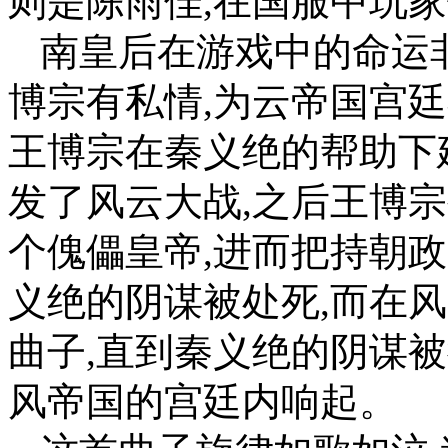
则是陈雨佳,在国服中玩
南皇后在游戏中的命运
博宗有私情,为云帝国宫廷
王博宗在秦义绝的帮助下
发了风云大战,之后王博
个傀儡皇帝,进而把持朝
义绝的阴谋被处死,而在
曲子,直到秦义绝的阴谋
风帝国的宫廷内响起。