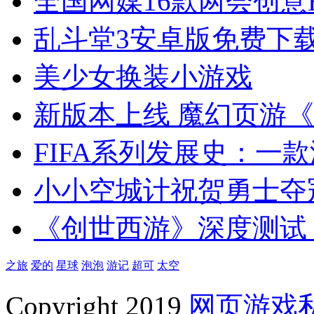
全国网媒16款两会创意H
乱斗堂3安卓版免费下
美少女换装小游戏
新版本上线 魔幻页游
FIFA系列发展史：一款
小小空城计祝贺勇士夺
《创世西游》深度测试
之旅
爱的
星球
泡泡
游记
超可
太空
Copyright 2019
网页游戏