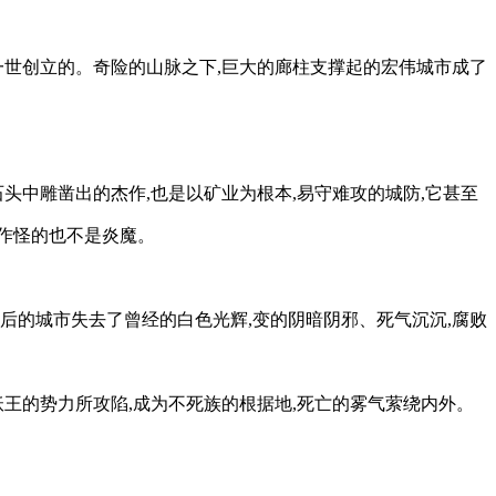
一世创立的。奇险的山脉之下,巨大的廊柱支撑起的宏伟城市成了
头中雕凿出的杰作,也是以矿业为根本,易守难攻的城防,它甚至
,作怪的也不是炎魔。
后的城市失去了曾经的白色光辉,变的阴暗阴邪、死气沉沉,腐败
王的势力所攻陷,成为不死族的根据地,死亡的雾气萦绕内外。