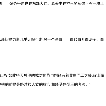
地图——燃烧平原也在东部大陆。原著中在神王的惩罚下有一块土
米那斯提力斯几乎无懈可击;另一个是白——白砖白瓦白房子、白
山谷,如此得天独厚的城防优势与刚铎有着异曲同工之妙,背山而
铁的前提是路过矮人族的核心,和经受侏儒王的考验。)