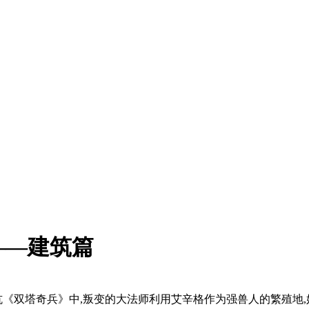
——建筑篇
地坑《双塔奇兵》中,叛变的大法师利用艾辛格作为强兽人的繁殖