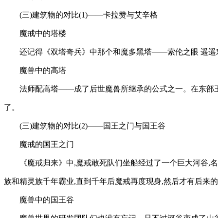
(三)建筑物的对比(1)——卡拉赞与艾辛格
魔戒中的塔楼
还记得《双塔奇兵》中那个和魔多黑塔——索伦之眼 遥遥
魔兽中的高塔
法师配高塔——成了后世魔兽所继承的公式之一。在东部王
了。
(三)建筑物的对比(2)——国王之门与国王谷
魔戒的国王之门
《魔戒归来》中,魔戒敢死队们坐船经过了一个巨大河谷,
族和精灵族千年霸业,直到千年后魔戒再度现身,然后才有后来
魔兽中的国王谷