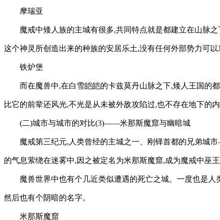
摩瑞亚
魔戒中矮人族的主城有很多,共同特点就是都建立在山脉之
这个神灵所创造出来的种族的安居乐土,没有任何外部势力可以
铁炉堡
而在魔兽中,在白雪皑皑的卡兹莫丹山脉之下,矮人王国的
比它的前辈还风光,不光是从未被外敌攻陷过,也不存在地下的内
(二)城市与城市的对比(3)——米那斯魔窟与幽暗城
魔戒第三纪元,人类曾经的主城之一、刚铎首都的兄弟城市
的气息萦绕在迷雾中,因之被定名为米那斯魔窟,成为魔戒中巫
魔兽世界中也有个几近类似遭遇的死亡之城。一度也是人类
然后也有个阴暗的名字。
米那斯魔窟