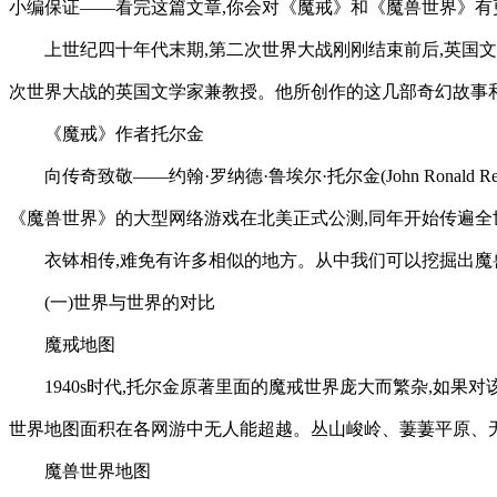
小编保证——看完这篇文章,你会对《魔戒》和《魔兽世界》
上世纪四十年代末期,第二次世界大战刚刚结束前后,英
次世界大战的英国文学家兼教授。他所创作的这几部奇幻故事
《魔戒》作者托尔金
向传奇致敬——约翰·罗纳德·鲁埃尔·托尔金(John Ronald
《魔兽世界》的大型网络游戏在北美正式公测,同年开始传遍全
衣钵相传,难免有许多相似的地方。从中我们可以挖掘出魔
(一)世界与世界的对比
魔戒地图
1940s时代,托尔金原著里面的魔戒世界庞大而繁杂,如
世界地图面积在各网游中无人能超越。丛山峻岭、萋萋平原、无
魔兽世界地图