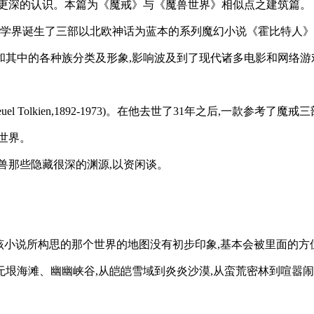
有更深的认识。本篇为《魔戒》与《魔兽世界》相似点之建筑篇。
国文学界诞生了三部以北欧神话为蓝本的系列魔幻小说《霍比特人
和其中的各种族分类及形象,影响波及到了现代诸多电影和网络游
 Reuel Tolkien,1892-1973)。在他去世了31年之后,
世界。
兽那些隐藏很深的渊源,以资闲谈。
果对该小说所构思的那个世界的地图没有初步印象,基本会被里面的方
垠海滩、幽幽峡谷,从皑皑雪域到炎炎沙漠,从蛮荒密林到喧嚣闹