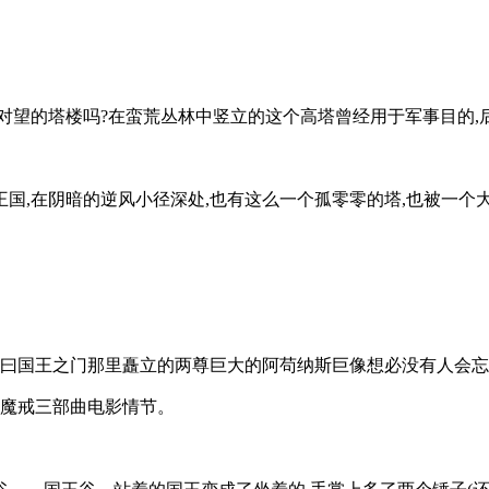
对望的塔楼吗?在蛮荒丛林中竖立的这个高塔曾经用于军事目的,
国,在阴暗的逆风小径深处,也有这么一个孤零零的塔,也被一个大
名曰国王之门那里矗立的两尊巨大的阿苟纳斯巨像想必没有人会
的魔戒三部曲电影情节。