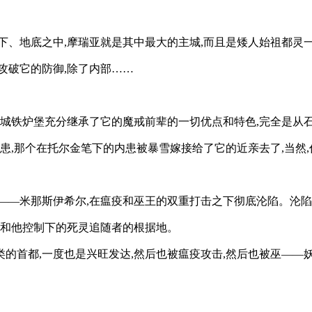
下、地底之中,摩瑞亚就是其中最大的主城,而且是矮人始祖都灵
攻破它的防御,除了内部……
都城铁炉堡充分继承了它的魔戒前辈的一切优点和特色,完全是从石
患,那个在托尔金笔下的内患被暴雪嫁接给了它的近亲去了,当然
——米那斯伊希尔,在瘟疫和巫王的双重打击之下彻底沦陷。沦陷
王和他控制下的死灵追随者的根据地。
的首都,一度也是兴旺发达,然后也被瘟疫攻击,然后也被巫——妖