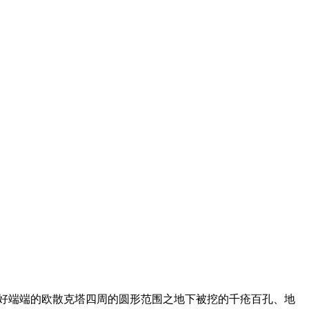
地,好端端的欧散克塔四周的圆形范围之地下被挖的千疮百孔、地