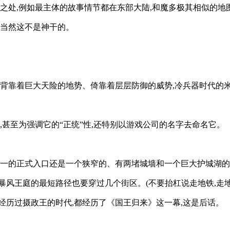
同之处,例如最主体的故事情节都在东部大陆,和魔多极其相似的
,当然这不是神干的。
—背靠着巨大天险的地势、倚靠着层层防御的威势,冷兵器时代的
,甚至为强调它的“正统”性,还特别以游戏公司的名字去命名它。
唯一的正式入口还是一个狭窄的、有两堵城墙和一个巨大护城湖的
暴风王庭的最短路径也要穿过几个街区。(不要抬杠说走地铁,走地
经历过摄政王的时代,都经历了《国王归来》这一幕,这是后话。