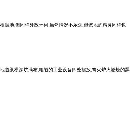
据地,但同样外敌环伺,虽然情况不乐观,但该地的精灵同样也
地道纵横深坑满布,粗陋的工业设备四处摆放,篝火炉火燃烧的黑