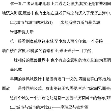
乍一看,二者从地形地貌上共通之处很少,其实还是有些相
地沉入海底,魔兽中也有土地在游戏开端之前沉入了无尽之海中
(二)城市与城市的对比(1)——米那斯提力斯与暴风城
米那斯提力斯
第一眼看到魔戒刚铎主城,至少给人两个印象:一个是险—
墙白楼白宫殿,和魔多的昏暗相比,谁正谁邪一目了然。
一脉相传的魔兽世界中,也个有这么意味的地方,以白为基调
暴风城
早期的暴风城设计中是没有港口一说的,四面被群山环抱,
面敌——是共同的公式。攻击刚铎王宫需要冲过七级城区,而去
这两个城另一个共通之处是都一度曾经没有国王的领导,都
(二)城市与城市的对比(2)——摩瑞亚与铁炉堡