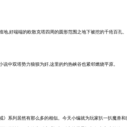
殖地,好端端的欧散克塔四周的圆形范围之地下被挖的千疮百孔、
小说中双塔势力狼狈为奸,这里的灼热峡谷也紧邻燃烧平原。
戒》系列居然有那么多的相似。今天小编就为玩家扒一扒魔兽和魔