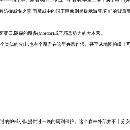
——国王谷。站着的国王变成了坐着的,手掌上多了两个锤子(还
有防御威慑之意;而魔戒中的国王巨像则是提示游客,它们的背后
日,阴森的魔多(Mordor)成了邪恶势力的大本营。
有个类似的火山,也有个魔君在这里兴风作浪。甚至从地图俯瞰上可
路过的护戒小队提供过一晚的周到保护。这个森林外部并不十分安全