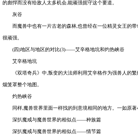
的彪悍而没有给敌人太多机会,能顽强扼守这个要道。
灰谷
而魔兽中也有一片古老的森林,也曾经在一位精灵女王的带
很顽强。
(四)地区与地区的对比(3)——艾辛格地坑和灼热峡谷
艾辛格地坑
《双塔奇兵》中,叛变的大法师利用艾辛格作为强兽人的繁
烟笼罩整个地图。
灼热峡谷
同样,魔兽世界里面一样找的到意境相同的地方。一如原著
深扒魔戒与魔兽世界的相似点——种族篇
深扒魔戒与魔兽世界的相似点——情节篇