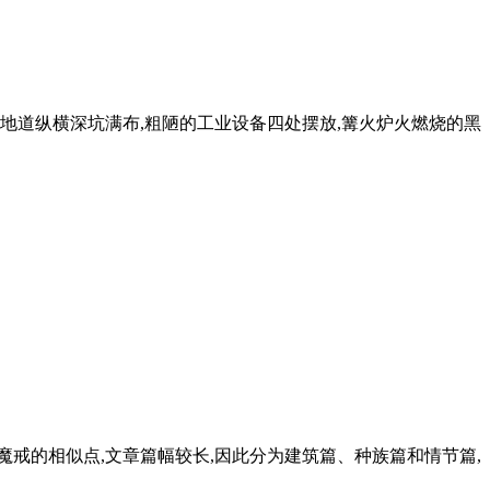
地道纵横深坑满布,粗陋的工业设备四处摆放,篝火炉火燃烧的黑
戒的相似点,文章篇幅较长,因此分为建筑篇、种族篇和情节篇,