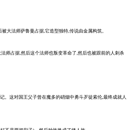
后被大法师萨鲁曼占据,它造型独特,传说由金属构筑。
法师占据,然后这个法师也叛变革命了,然后也被跟前的人刺杀
忘记。这对国王父子曾在魔多的硝烟中勇斗歹徒索伦,最终成就人