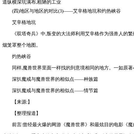
道纵横深坑满布,粗陋的工业
(四)地区与地区的对比(3)——艾辛格地坑和灼热峡谷
艾辛格地坑
《双塔奇兵》中,叛变的大法师利用艾辛格作为强兽人的繁
烟笼罩整个地图。
灼热峡谷
同样,魔兽世界里面一样找的到意境相同的地方。一如原著
深扒魔戒与魔兽世界的相似点——种族篇
深扒魔戒与魔兽世界的相似点——情节篇
【来源:】
【整理报道】
前言:曾经最火爆的网游《魔兽世界》和最炫目的电影《魔