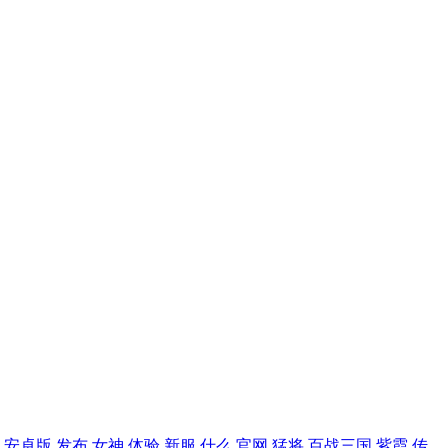
安卓版
发布
女神
体验
新服
什么
官网
猛将
百战三国
紫霞
传