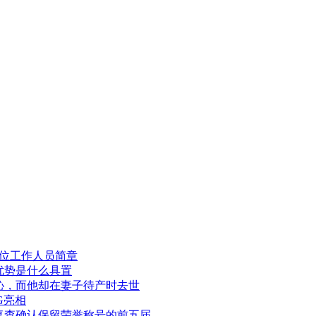
岗位工作人员简章
优势是什么具置
沁，而他却在妻子待产时去世
G亮相
复查确认保留荣誉称号的前五届