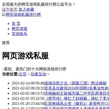
全国最大的网页游戏私服排行榜公益平台！
设为首页
加入收藏
首 页
网页游戏
页游娱乐
推荐
网页游戏私服
: 最炫、最热门的十大网络游戏排行榜
当前位置:
主页
>
玩家互动
>
2021-02-14 00:56:49
战场决胜之法《原版三国》阵法揭秘
2021-02-02 09:28:32
若羌县住建局2016年招聘2名事业性
2021-02-02 08:53:53
济南融创文旅城历城二中学区房项目
2021-02-01 05:32:56
《楚乔传》捧红了赵丽颖，捧红了李
2021-01-20 23:44:58
乱世称雄风云变《傲剑2》新资料片C
2021-01-17 05:53:58
第六届全国文明城市入选城市名单和