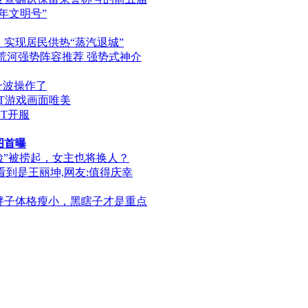
年文明号”
实现居民供热“蒸汽退城”
荒河强势阵容推荐 强势式神介
一波操作了
BT游戏画面唯美
T开服
图首曝
脸”被捞起，女主也将换人？
看到是王丽坤,网友:值得庆幸
胖子体格瘦小，黑瞎子才是重点