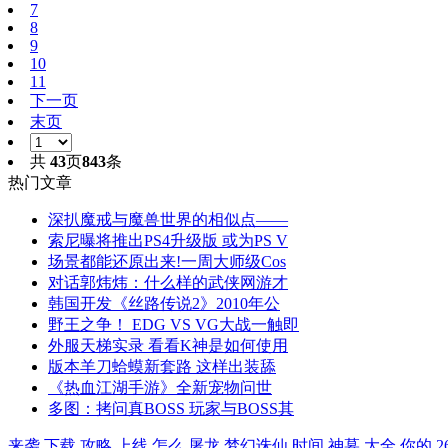
7
8
9
10
11
下一页
末页
共
43
页
843
条
热门文章
深扒魔戒与魔兽世界的相似点——
索尼曝将推出PS4升级版 或为PS V
场景都能还原出来!一周大师级Cos
对话郭炜炜：什么样的武侠网游才
韩国开发《丝路传说2》2010年公
野王之争！ EDG VS VG大战一触即
外服天梯实录 看看K神是如何使用
版本羊刀蛤蟆新套路 这样出装舔
《热血江湖手游》全新宠物问世
多图：拷问真BOSS 玩家与BOSS其
来袭
下载
攻略
上线
怎么
屠龙
梦幻诛仙
时间
神墓
大全
你的
2