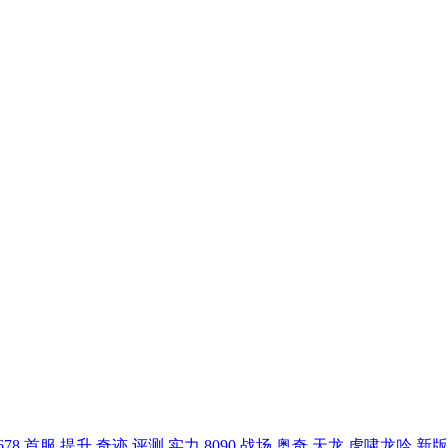
678
首服
提升
奇迹
评测
实力
8090
战场
奥奇
天龙
虎啸龙吟
新版