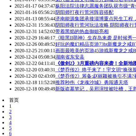
2021-01-17 04:37:47
枞阳法院法律志愿服务团队获市级“青
2021-01-16 05:56:21
阴阳师打夜行荒河阵容搭配
2021-01-13 08:55:44
济南能源集团承接淄博重点民生工程，
2020-12-31 15:36:43
阴阳师夜行荒河玩法攻略 阴阳师夜行
2020-12-31 14:52:02
带着黑焰的热血御姐亮相
2020-12-29 16:46:17
《暗黑II萌神》生存岛来袭 是时候秀
2020-12-26 00:49:52
好玩的魔幻精品页游73bt新魔龙之戒
2020-12-25 21:00:11
画面最唯美的页游45游戏新魔龙之戒B
2020-12-24 05:08:34
湖南省东安县
2020-12-22 04:11:41
《傲剑2》3月重磅内容来袭！全新地
2020-12-20 03:40:31
《楚乔传2》终于来了！宇文玥“换张
2020-12-20 02:43:09
《楚乔传2》筹备:赵丽颖被换引不满?
2020-12-18 11:52:28
推荐秒伤《龙魂沙城》勇闯通天塔
2020-12-18 00:49:49
新版盗墓笔记，吴邪演技被吐槽，王
首页
1
2
3
4
5
6