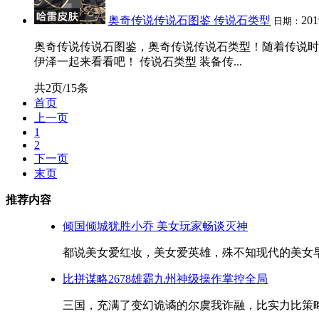
奥奇传说传说石图鉴 传说石类型
201
日期：
奥奇传说传说石图鉴，奥奇传说传说石类型！随着传说时
伊泽一起来看看吧！ 传说石类型 装备传...
共2页/15条
首页
上一页
1
2
下一页
末页
推荐内容
倾国倾城犹胜小乔 美女玩家畅谈灭神
都说美女爱红妆，美女爱英雄，殊不知现代的美女早
比拼谋略2678雄霸九州神级操作掌控全局
三国，充满了变幻诡谲的尔虞我诈融，比实力比策略，如