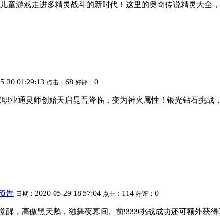
儿童游戏走进多精灵战斗的新时代！这里的奥奇传说精灵大全，
5-30 01:29:13
68
0
点击：
好评：
来首只双职业通灵师创始天启昆吾降临，变为神火属性！银光钻石挑
预告
2020-05-29 18:57:04
114
0
日期：
点击：
好评：
天启觉醒，高傲黑天鹅，独舞夜幕间。前9999挑战成功还可额外获