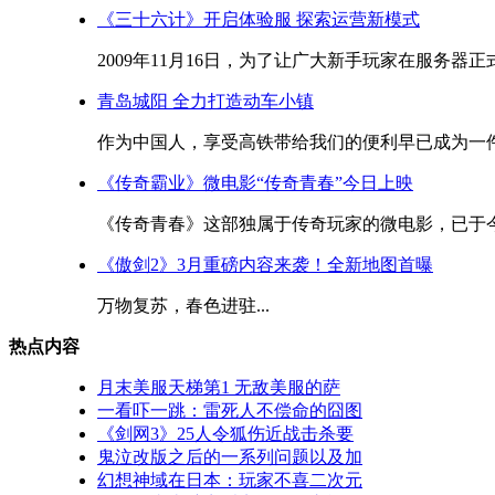
《三十六计》开启体验服 探索运营新模式
2009年11月16日，为了让广大新手玩家在服务器
青岛城阳 全力打造动车小镇
作为中国人，享受高铁带给我们的便利早已成为一件
《传奇霸业》微电影“传奇青春”今日上映
《传奇青春》这部独属于传奇玩家的微电影，已于今
《傲剑2》3月重磅内容来袭！全新地图首曝
万物复苏，春色进驻...
热点内容
月末美服天梯第1 无敌美服的萨
一看吓一跳：雷死人不偿命的囧图
《剑网3》25人令狐伤近战击杀要
鬼泣改版之后的一系列问题以及加
幻想神域在日本：玩家不喜二次元