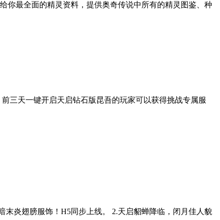
给你最全面的精灵资料，提供奥奇传说中所有的精灵图鉴、种
战，前三天一键开启天启钻石版昆吾的玩家可以获得挑战专属服
得暗末炎翅膀服饰！H5同步上线。 2.天启貂蝉降临，闭月佳人貌