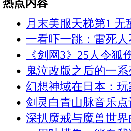
热点内容
月末美服天梯第1 无
一看吓一跳：雷死人
《剑网3》25人令狐
鬼泣改版之后的一系
幻想神域在日本：玩
剑灵白青山脉音乐点
深扒魔戒与魔兽世界