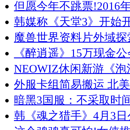
但愿今年不跳票!2016
韩媒称《天堂3》开始开
魔兽世界资料片外域探索(
《醉逍遥》15万现金
NEOWIZ休闲新游《
外服卡组简易搬运 北美
暗黑3国服：不采取时间
韩《魂之猎手》4月3日