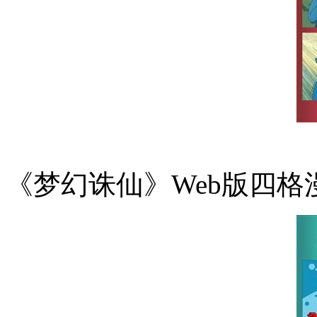
《梦幻诛仙》Web版四