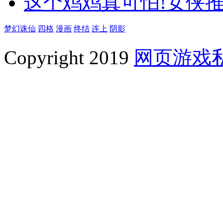
这个鸡鸡真可怕!女侠
梦幻诛仙
四格
漫画
终结
连上
阴影
Copyright 2019
网页游戏