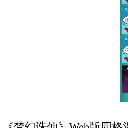
《梦幻诛仙》Web版四格