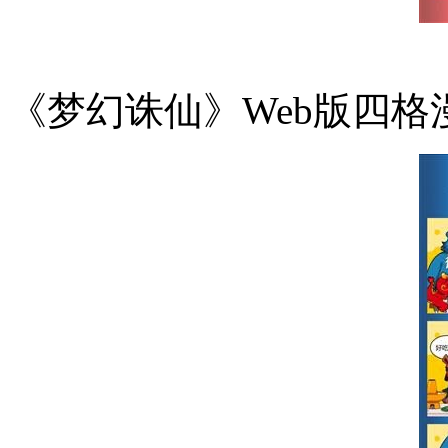
《梦幻诛仙》Web版四格漫