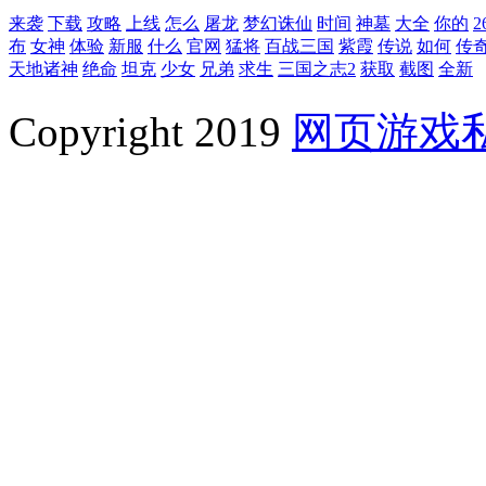
来袭
下载
攻略
上线
怎么
屠龙
梦幻诛仙
时间
神墓
大全
你的
2
布
女神
体验
新服
什么
官网
猛将
百战三国
紫霞
传说
如何
传
天地诸神
绝命
坦克
少女
兄弟
求生
三国之志2
获取
截图
全新
Copyright 2019
网页游戏